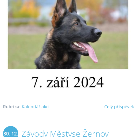
Rubrika:
Kalendář akcí
Celý příspěvek
Závody Městyse Žernov
30. 12.