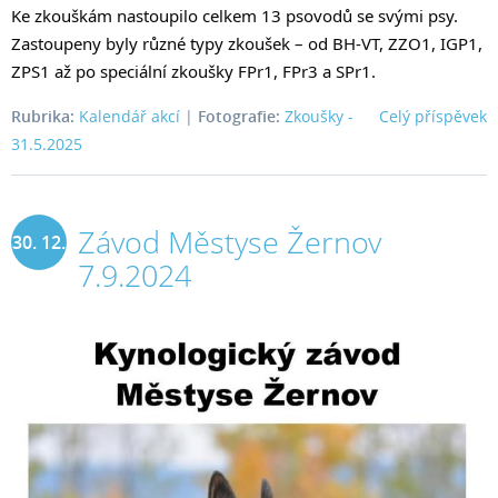
Ke zkouškám nastoupilo celkem 13 psovodů se svými psy.
Zastoupeny byly různé typy zkoušek – od BH-VT, ZZO1, IGP1,
ZPS1 až po speciální zkoušky FPr1, FPr3 a SPr1.
Rubrika:
Kalendář akcí
|
Fotografie:
Zkoušky -
Celý příspěvek
31.5.2025
Závod Městyse Žernov
30. 12.
7.9.2024
2024