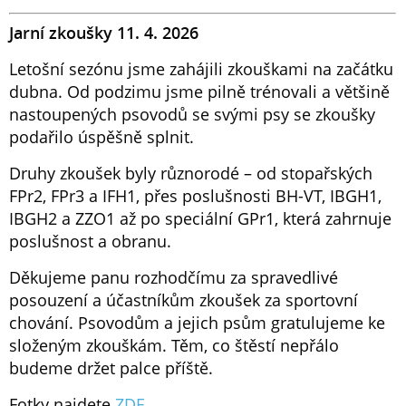
Jarní zkoušky 11. 4. 2026
Letošní sezónu jsme zahájili zkouškami na začátku
dubna. Od podzimu jsme pilně trénovali a většině
nastoupených psovodů se svými psy se zkoušky
podařilo úspěšně splnit.
Druhy zkoušek byly různorodé – od stopařských
FPr2, FPr3 a IFH1, přes poslušnosti BH-VT, IBGH1,
IBGH2 a ZZO1 až po speciální GPr1, která zahrnuje
poslušnost a obranu.
Děkujeme panu rozhodčímu za spravedlivé
posouzení a účastníkům zkoušek za sportovní
chování. Psovodům a jejich psům gratulujeme ke
složeným zkouškám. Těm, co štěstí nepřálo
budeme držet palce příště.
Fotky najdete
ZDE