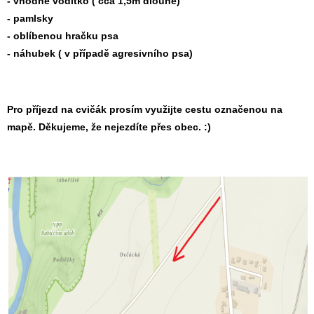
- vhodné vodítko ( cca 1,5m dlouhé)
- pamlsky
- oblíbenou hračku psa
- náhubek ( v případě agresivního psa)
Pro příjezd na cvičák prosím využijte cestu označenou na
mapě. Děkujeme, že nejezdíte přes obec. :)