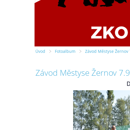
Úvod
Fotoalbum
Závod Městyse Žernov 
Závod Městyse Žernov 7.
D