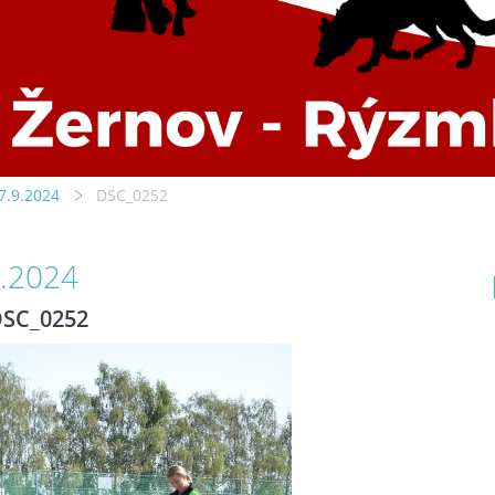
7.9.2024
DSC_0252
9.2024
SC_0252