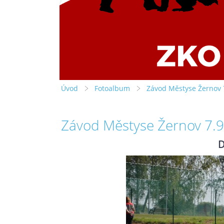
Úvod
Fotoalbum
Závod Městyse Žernov 
Závod Městyse Žernov 7.
D