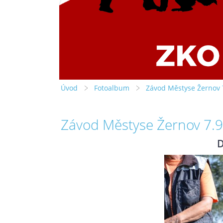
Úvod
Fotoalbum
Závod Městyse Žernov 
Závod Městyse Žernov 7.
D