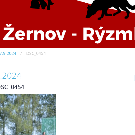
7.9.2024
DSC_0454
9.2024
SC_0454