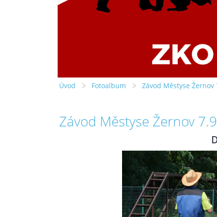
Úvod
Fotoalbum
Závod Městyse Žernov 
Závod Městyse Žernov 7.
D