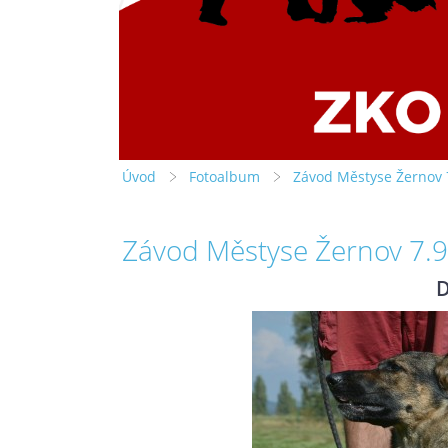
Úvod
Fotoalbum
Závod Městyse Žernov 
Závod Městyse Žernov 7.
D