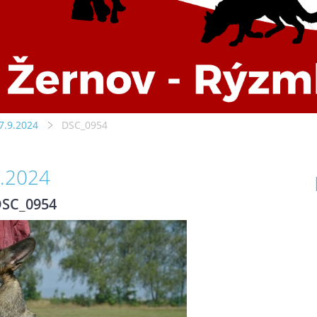
7.9.2024
DSC_0954
9.2024
SC_0954