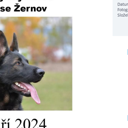
Datu
Fotog
Slože