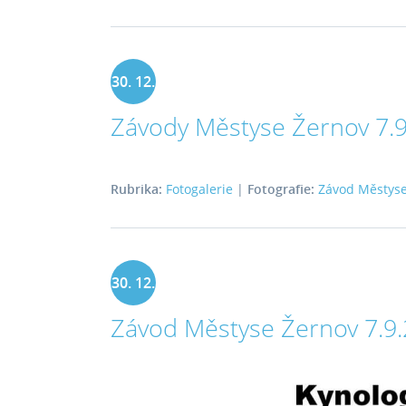
30. 12.
Závody Městyse Žernov 7.
2024
Rubrika:
Fotogalerie
|
Fotografie:
Závod Městyse
30. 12.
Závod Městyse Žernov 7.9
2024