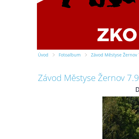
Úvod
Fotoalbum
Závod Městyse Žernov 
Závod Městyse Žernov 7.
D